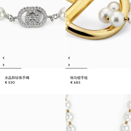
水晶和珍珠手镯
饰马镫手链
€ 530
€ 685