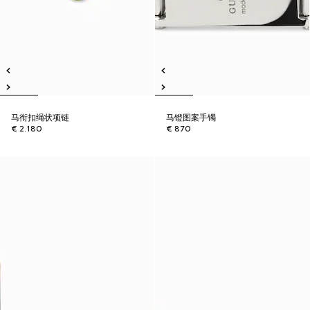
马衔扣绳状项链
马镫图案手镯
€ 2.180
€ 870