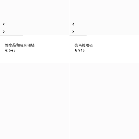
饰水晶和珍珠项链
饰马镫项链
€ 545
€ 915