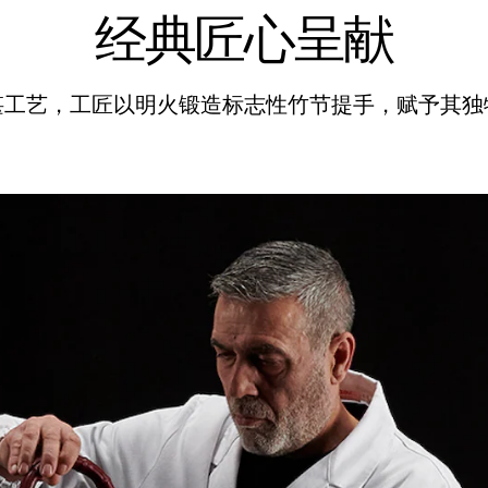
经典匠心呈献
湛工艺，工匠以明火锻造标志性竹节提手，赋予其独