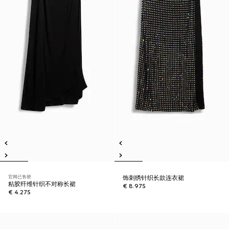
官网已售罄
饰刺绣针织长款连衣裙
粘胶纤维针织不对称长裙
€ 8.975
€ 4.275