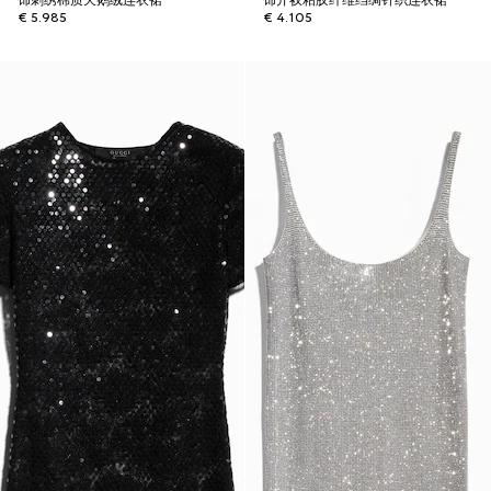
饰刺绣棉质天鹅绒连衣裙
饰开衩粘胶纤维绉绸针织连衣裙
€ 5.985
€ 4.105