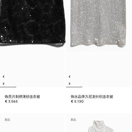
饰亮片刺绣薄纱连衣裙
饰水晶弹力尼龙针织连衣裙
€ 3.565
€ 5.130
新品
新品