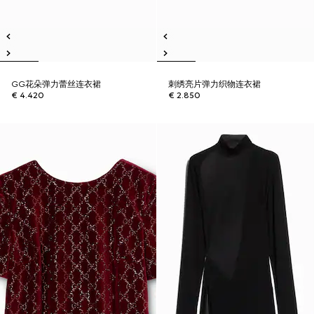
GG花朵弹力蕾丝连衣裙
刺绣亮片弹力织物连衣裙
€ 4.420
€ 2.850