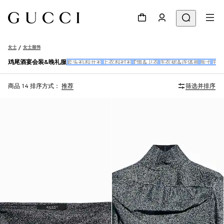
女士
女士服饰
鸡尾酒宴会装&晚礼服
套头衫和开衫
上衣和衬衫
T恤&卫衣
连衣裙&连体裤
裤子
牛仔
商品 14
排序方式：
推荐
筛选并排序