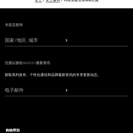
女士
女士服饰
鸡尾酒宴会装&晚礼服
Footer
专卖店查询
国家/地区, 城市
注册以接收GUCCI最新资讯
获取系列发布、个性化通信和品牌最新资讯的专享更新动态。
电子邮件
购物帮助