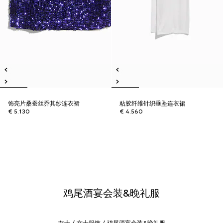
饰亮片桑蚕丝乔其纱连衣裙
粘胶纤维针织垂坠连衣裙
€ 5.130
€ 4.560
鸡尾酒宴会装&晚礼服