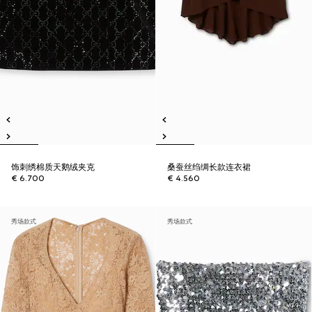
饰刺绣棉质天鹅绒夹克
桑蚕丝绉绸长款连衣裙
€ 6.700
€ 4.560
秀场款式
秀场款式