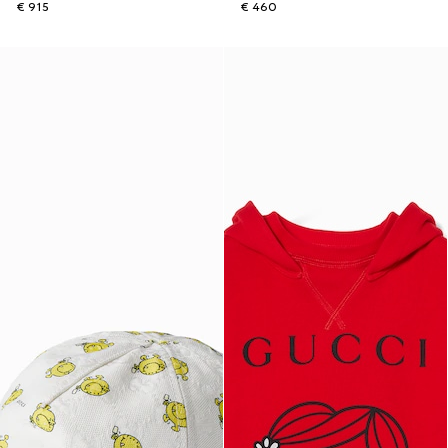
€ 915
€ 460