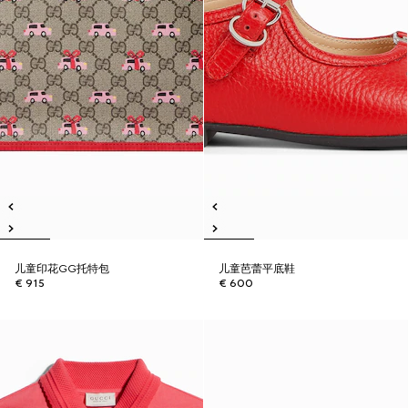
儿童印花GG托特包
儿童芭蕾平底鞋
€ 915
€ 600