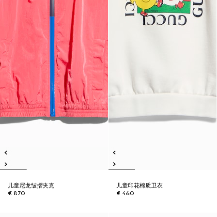
儿童尼龙皱摺夹克
儿童印花棉质卫衣
€ 870
€ 460