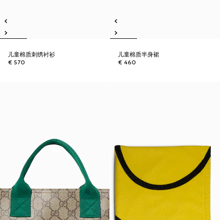
儿童棉质刺绣衬衫
儿童棉质半身裙
€ 570
€ 460