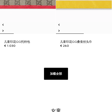
儿童印花GG托特包
儿童印花GG桑蚕丝头巾
€ 1.030
€ 260
加载全部
女童