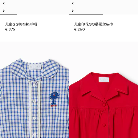
儿童GG帆布棒球帽
儿童印花GG桑蚕丝头巾
€ 375
€ 260