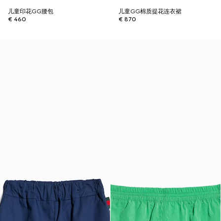
儿童印花GG腰包
儿童GG棉质提花连衣裙
€ 460
€ 870