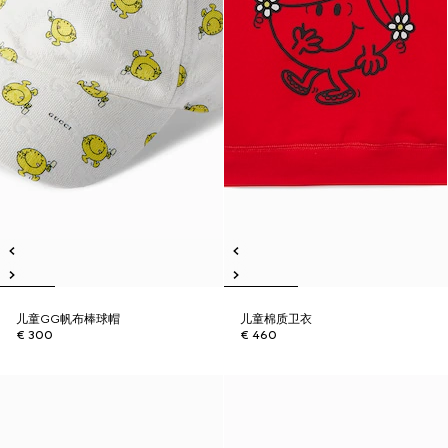
儿童GG帆布棒球帽
儿童棉质卫衣
€ 300
€ 460