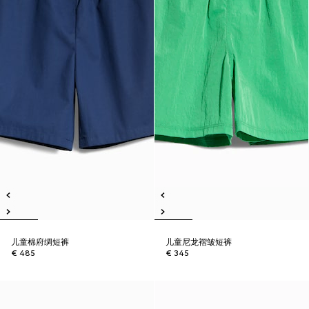
儿童棉府绸短裤
儿童尼龙褶皱短裤
€ 485
€ 345