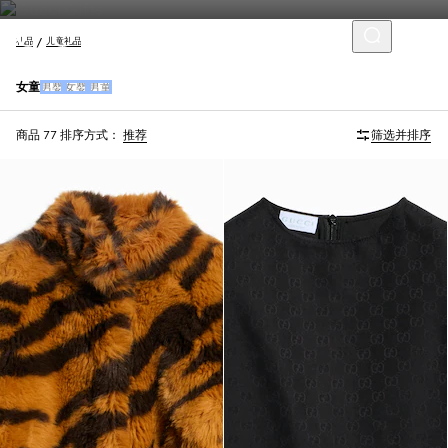
礼品
儿童礼品
女童
男婴
女婴
男童
商品 77
排序方式：
推荐
筛选并排序