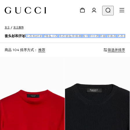
女士
女士服饰
套头衫和开衫
上衣和衬衫
T恤&卫衣
连衣裙&连体裤
裤子
牛仔布
半裙
连体衣
大衣&夹
商品 104
排序方式：
推荐
筛选并排序