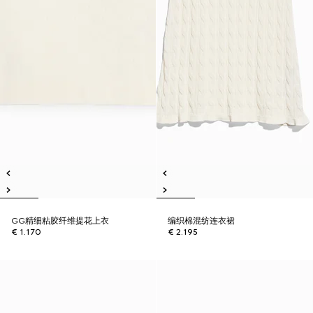
GG精细粘胶纤维提花上衣
编织棉混纺连衣裙
€ 1.170
€ 2.195