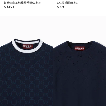
超精细山羊绒桑蚕丝混纺上衣
GG棉质圆领上衣
€ 1.305
€ 775