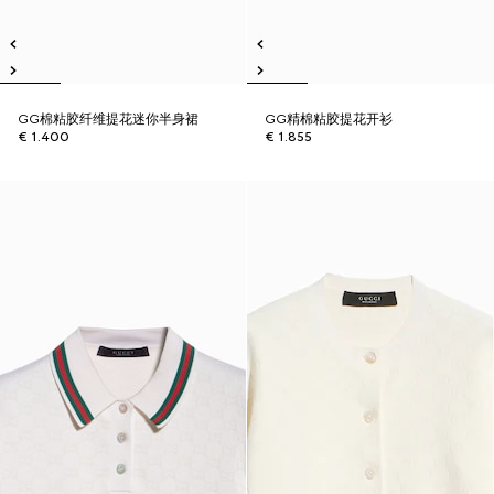
GG棉粘胶纤维提花迷你半身裙
GG精棉粘胶提花开衫
€ 1.400
€ 1.855