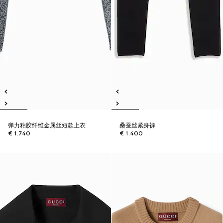
弹力粘胶纤维金属丝短款上衣
桑蚕丝紧身裤
€ 1.740
€ 1.400