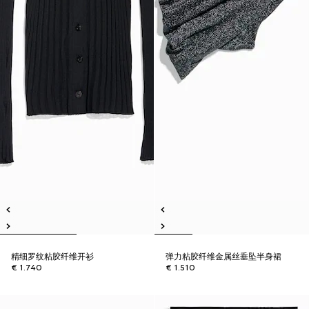
精细罗纹粘胶纤维开衫
弹力粘胶纤维金属丝垂坠半身裙
€ 1.740
€ 1.510