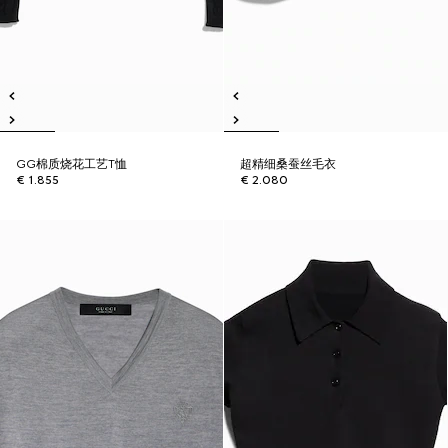
GG棉质烧花工艺T恤
超精细桑蚕丝毛衣
€ 1.855
€ 2.080