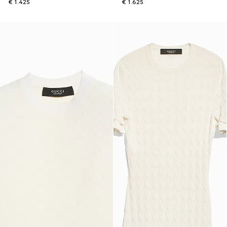
€ 1.425
€ 1.625