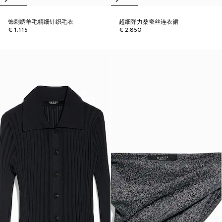
饰刺绣羊毛精细针织毛衣
超细弹力桑蚕丝连衣裙
€ 1.115
€ 2.850