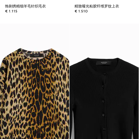
饰刺绣精细羊毛针织毛衣
精致哑光粘胶纤维罗纹上衣
€ 1.115
€ 1.510