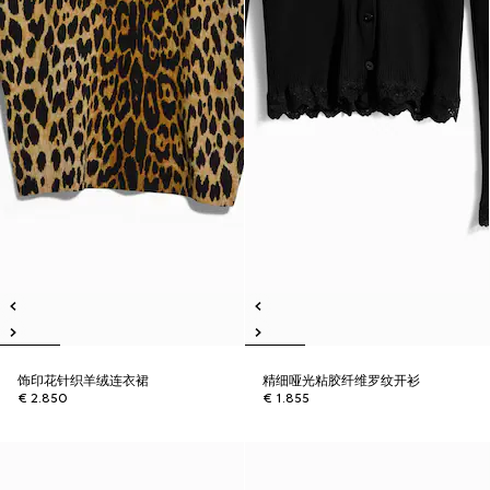
饰印花针织羊绒连衣裙
精细哑光粘胶纤维罗纹开衫
€ 2.850
€ 1.855