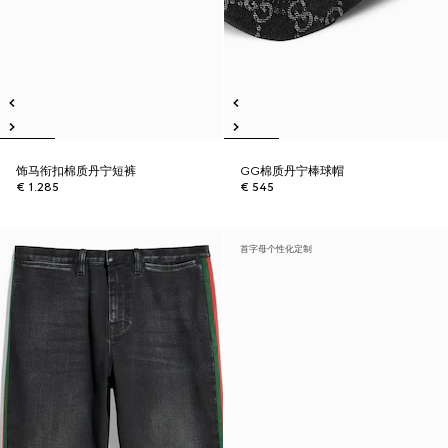
饰马衔扣棉质丹宁短裤
GG棉质丹宁棒球帽
€ 1.285
€ 545
首字母个性化定制