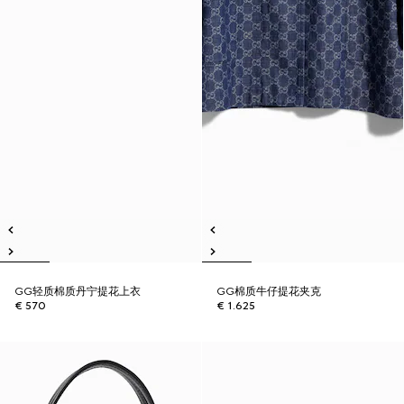
GG轻质棉质丹宁提花上衣
GG棉质牛仔提花夹克
€ 570
€ 1.625