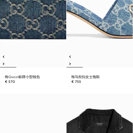
饰Gucci标牌小型钱包
饰马衔扣女士拖鞋
€ 570
€ 755