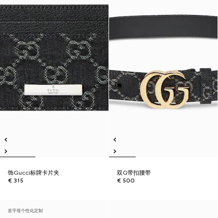
饰Gucci标牌卡片夹
双G带扣腰带
€ 315
€ 500
首字母个性化定制