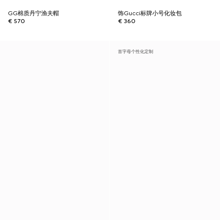
GG棉质丹宁渔夫帽
饰Gucci标牌小号化妆包
€ 570
€ 360
首字母个性化定制