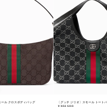
モール クロスボディバッグ
〔グッチ ジリオ〕スモール トート
￥302,500