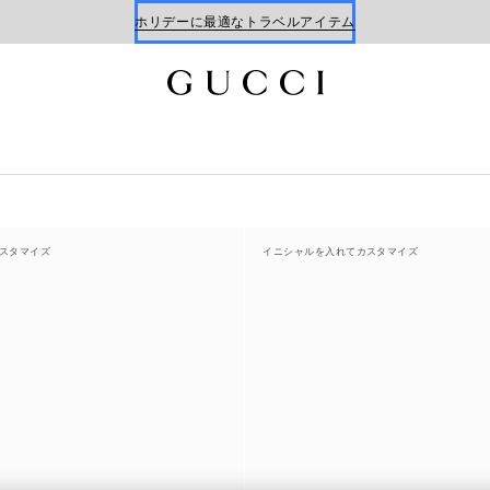
ホリデーに最適なトラベルアイテム
Gucci x 安藤七宝店
オンライン限定 〔GGマーモント〕
スタマイズ
イニシャルを入れてカスタマイズ