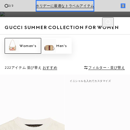
とバッグにフローラモチーフがあしらわれ、シーズンにふさわし
Gucci x 安藤七宝店
3
/
3
い魅力を放ちます。
オンライン限定 〔GGマーモント〕
GUCCI SUMMER COLLECTION FOR WOMEN
Women's
Men's
222アイテム
並び替え
おすすめ
フィルター・並び替え
イニシャルを入れてカスタマイズ