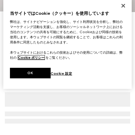
1
/
11
当サイトではCookie（クッキー）を使用しています
イニシャルを入れてカスタマイズ
弊社は、サイトナビゲーションを強化し、サイト利用状況を分析し、弊社の
〔ジャッキー スリム〕ミディアム ショルダーバッグ
マーケティング活動を支援し、お客様のソーシャルネットワーク上における
￥341,000
当社のコンテンツの共有を可能にするために、Cookieおよび同様の技術を
使用します。本ウェブサイトの閲覧を継続することで、お客様はこれらの利
（税込）
バリエーション
ライトピンクレザー
用条件に同意したものとみなされます。
本ウェブサイトにおけるこれらの技術およびその使用についての詳細は、弊
社の
Cookie ポリシー
をご覧ください。
OK
Cookie 設定