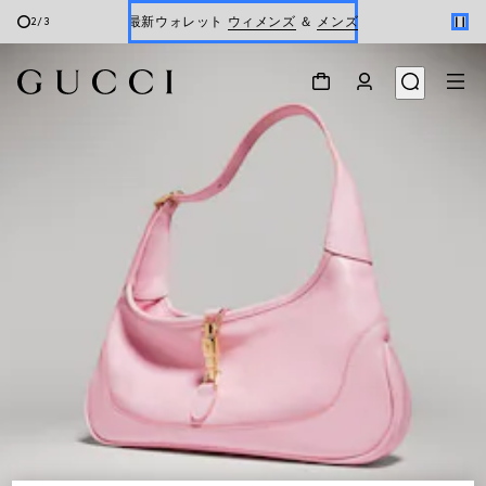
最新ウォレット
ウィメンズ
＆
メンズ
2
/
3
Gucci x 安藤七宝店
オンライン限定 〔GGマーモント〕