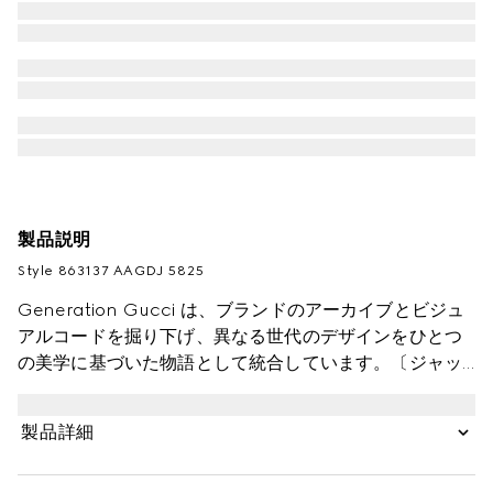
製品説明
Style ‎863137 AAGDJ 5825
Generation Gucci は、ブランドのアーカイブとビジュ
アルコードを掘り下げ、異なる世代のデザインをひとつ
の美学に基づいた物語として統合しています。〔ジャッ
キー スリム〕は、リラックス感漂うスリークなスタイル
が特徴で、使い勝手の良いピストン クロージャーがハウ
製品詳細
スを象徴するハードウェア ディテールを引き立てます。
このスタイルはソフト グレインレザーで仕立てられてい