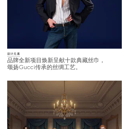
设计元素
品牌全新项目焕新呈献十款典藏丝巾，
颂扬Gucci传承的丝绸工艺。