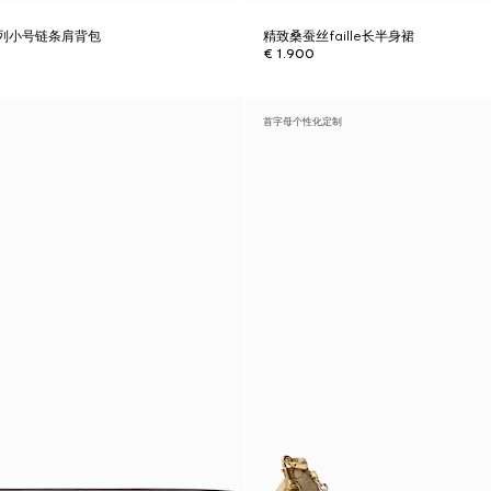
ta系列小号链条肩背包
精致桑蚕丝faille长半身裙
€ 1.900
首字母个性化定制