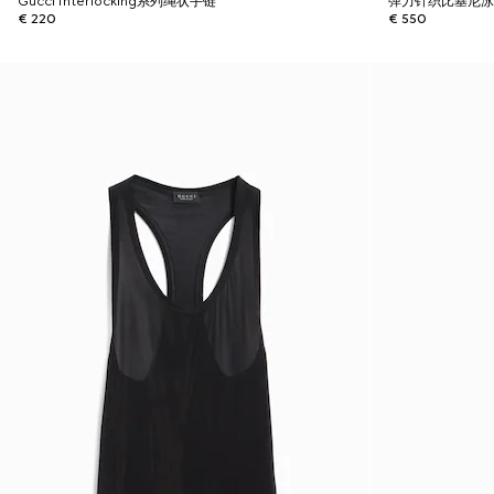
Gucci Interlocking系列绳状手链
弹力针织比基尼
€ 220
€ 550