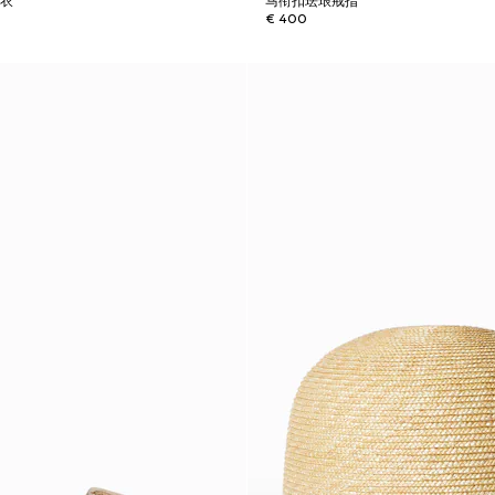
泳衣
马衔扣珐琅戒指
€ 400