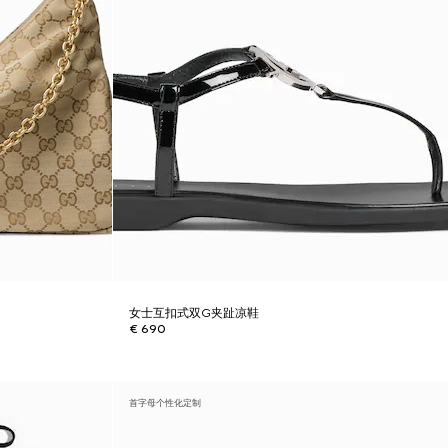
女士互扣式双G夹趾凉鞋
€ 690
首字母个性化定制