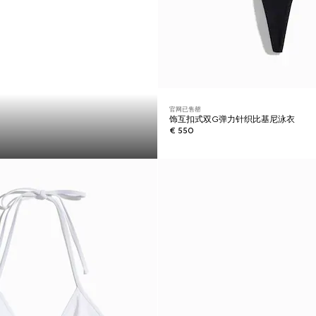
官网已售罄
饰互扣式双G弹力针织比基尼泳衣
€ 550