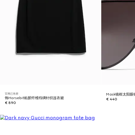
官网已售罄
Mask镜框太阳眼
饰Horsebit粘胶纤维绉绸针织连衣裙
€ 440
€ 890