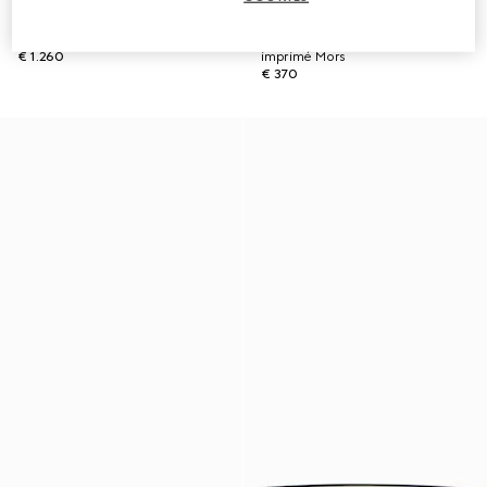
Lit pour animaux de compagnie
Gamelle pour animal de
en nylon GG petit format
compagnie de petite taille à
€ 1.260
imprimé Mors
€ 370