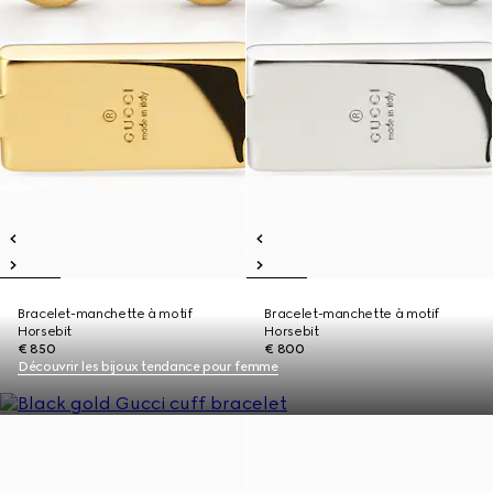
Bracelet-manchette à motif
Bracelet-manchette à motif
Horsebit
Horsebit
€ 850
€ 800
Découvrir les bijoux tendance pour femme