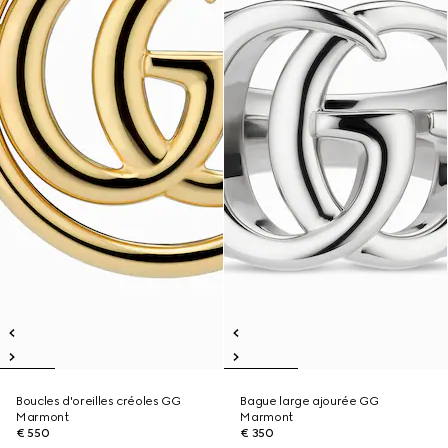
Boucles d'oreilles créoles GG
Bague large ajourée GG
Marmont
Marmont
€ 550
€ 350