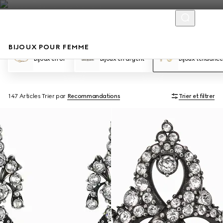
BIJOUX POUR FEMME
Bijoux en or
Bijoux en argent
Bijoux tendance
147 Articles
Trier par
Recommandations
Trier et filtrer