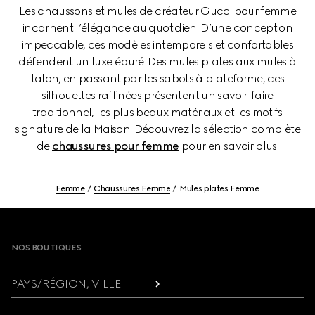
Les chaussons et mules de créateur Gucci pour femme
incarnent l’élégance au quotidien. D’une conception
impeccable, ces modèles intemporels et confortables
défendent un luxe épuré. Des mules plates aux mules à
talon, en passant par les sabots à plateforme, ces
silhouettes raffinées présentent un savoir-faire
traditionnel, les plus beaux matériaux et les motifs
signature de la Maison. Découvrez la sélection complète
de
chaussures pour femme
pour en savoir plus.
Femme
Chaussures Femme
Mules plates Femme
Footer
NOS BOUTIQUES
PAYS/RÉGION, VILLE