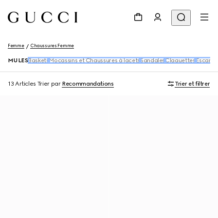
Femme
Chaussures Femme
MULES
Baskets
Mocassins et Chaussures à lacets
Sandales
Claquettes
Escarpi
13 Articles
Trier par
Recommandations
Trier et filtrer