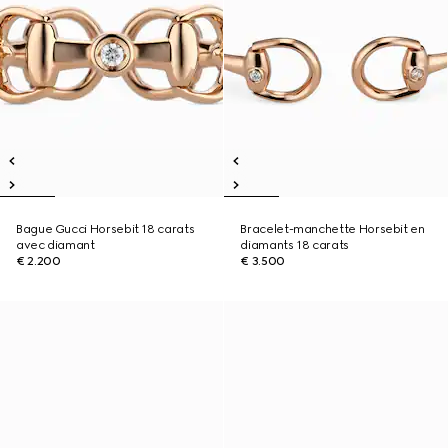
Bague Gucci Horsebit 18 carats
Bracelet-manchette Horsebit en
avec diamant
diamants 18 carats
€ 2.200
€ 3.500