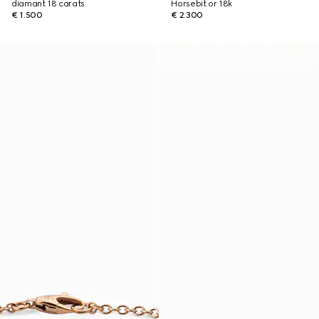
diamant 18 carats
Horsebit or 18k
€ 1.500
€ 2.300