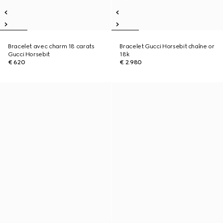
Bracelet avec charm 18 carats
Bracelet Gucci Horsebit chaîne or
Gucci Horsebit
18k
€ 620
€ 2.980