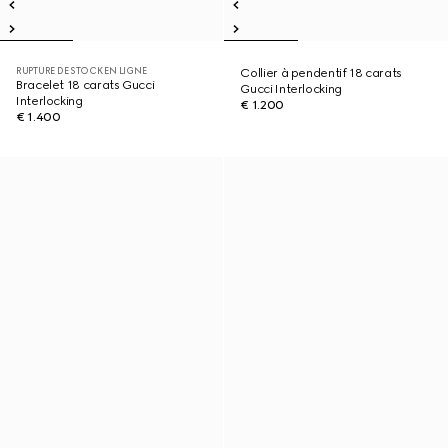
RUPTURE DE STOCK EN LIGNE
Collier à pendentif 18 carats
Bracelet 18 carats Gucci
Gucci Interlocking
Interlocking
€ 1.200
€ 1.400