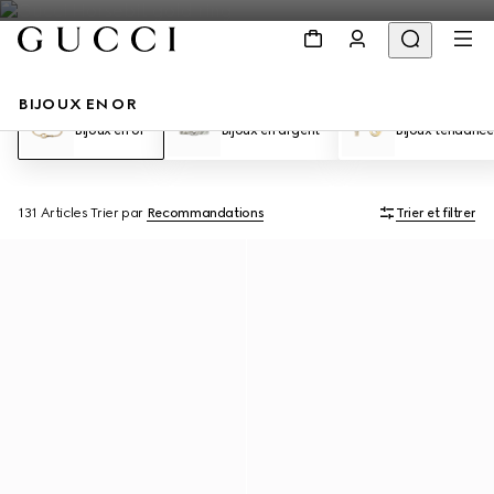
BIJOUX EN OR
Bijoux en or
Bijoux en argent
Bijoux tendance
131 Articles
Trier par
Recommandations
Trier et filtrer