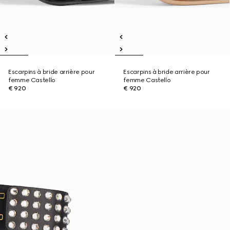
Escarpins à bride arrière pour
Escarpins à bride arrière pour
femme Castello
femme Castello
€ 920
€ 920