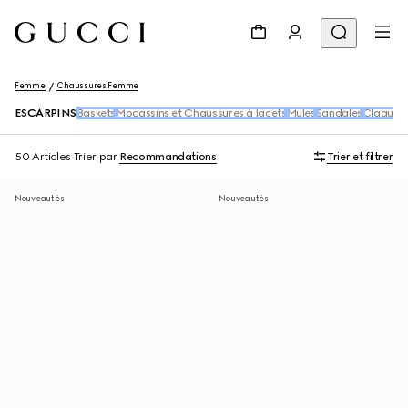
Femme
Chaussures Femme
ESCARPINS
Baskets
Mocassins et Chaussures à lacets
Mules
Sandales
Claquett
50 Articles
Trier par
Recommandations
Trier et filtrer
Nouveautés
Nouveautés