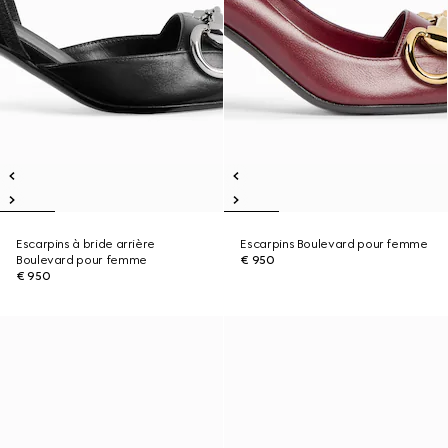
Escarpins à bride arrière
Escarpins Boulevard pour femme
Boulevard pour femme
€ 950
€ 950