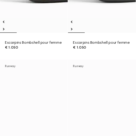
Escarpins Bombshell pour femme
Escarpins Bombshell pour femme
€ 1.050
€ 1.050
Runway
Runway