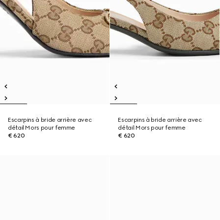
Escarpins à bride arrière avec
Escarpins à bride arrière avec
détail Mors pour femme
détail Mors pour femme
€ 620
€ 620