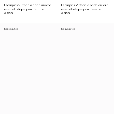
Escarpins Vittoria à bride arrière
Escarpins Vittoria à bride arrière
avec élastique pour femme
avec élastique pour femme
€ 950
€ 950
Nouveautés
Nouveautés