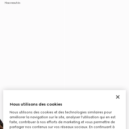
Nouveautés
Nous utilisons des cookies
Nous utilisons des cookies et des technologies similaires pour
améliorer la navigation sur le site, analyser l'utilisation qui en est
faite, contribuer à nos efforts de marketing et vous permettre de
partager nos contenus sur vos réseaux sociaux. En continuant à