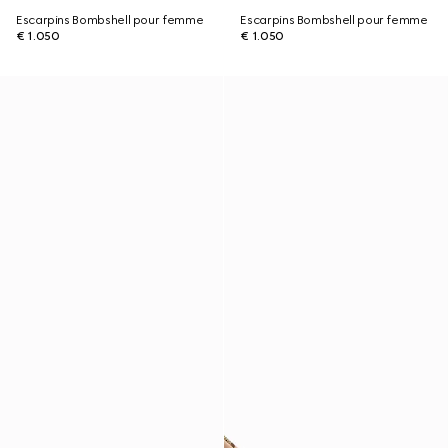
Escarpins Bombshell pour femme
Escarpins Bombshell pour femme
€ 1.050
€ 1.050