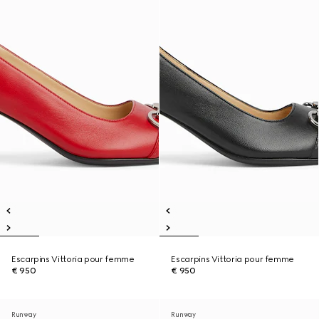
Escarpins Vittoria pour femme
Escarpins Vittoria pour femme
€ 950
€ 950
Runway
Runway