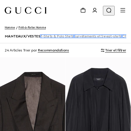
Homme
Prêt-à-Porter Homme
MANTEAUX/VESTES
T-Shirts & Polo Shirts
Survêtements et Sweat-shirts
Chem
24 Articles
Trier par
Recommandations
Trier et filtrer