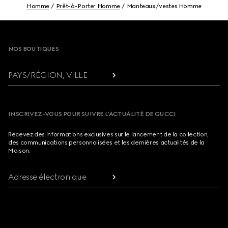
Homme
Prêt-à-Porter Homme
Manteaux/vestes Homme
Footer
NOS BOUTIQUES
PAYS/RÉGION, VILLE
INSCRIVEZ-VOUS POUR SUIVRE L’ACTUALITÉ DE GUCCI
Recevez des informations exclusives sur le lancement de la collection,
des communications personnalisées et les dernières actualités de la
Maison.
Adresse électronique