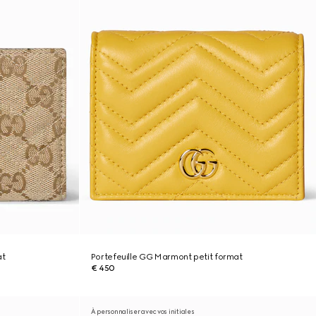
at
Portefeuille GG Marmont petit format
€ 450
À personnaliser avec vos initiales