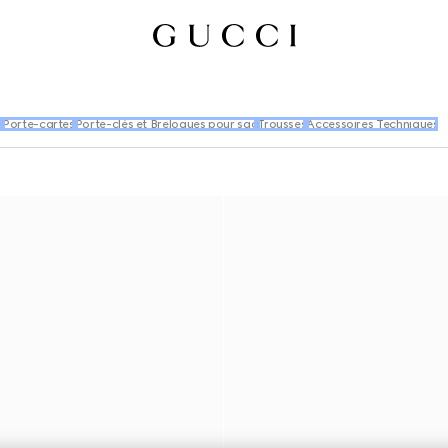
e
Porte-cartes
Porte-clés et Breloques pour sac
Trousses
Accessoires Techniques