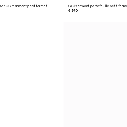
tset GG Marmont petit format
GG Marmont portefeuille petit form
€ 590