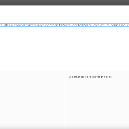
euilles à chaîne
Portefeuilles compacts
Porte-cartes
Porte-clés et Breloques pour
À personnaliser avec vos initiales