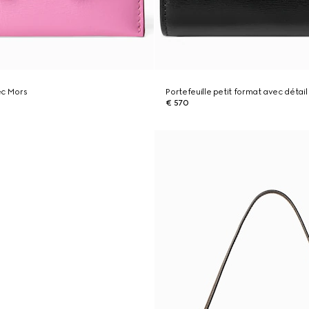
ec Mors
Portefeuille petit format avec détai
€ 570