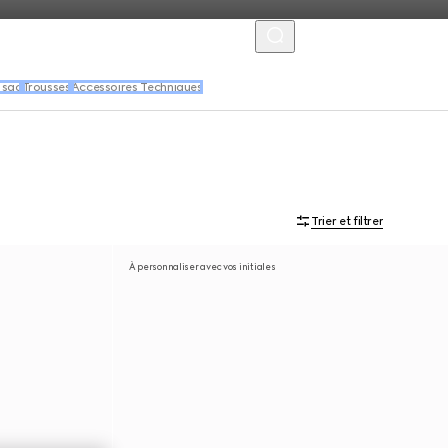
MENU
 sac
Trousses
Accessoires Techniques
Trier et filtrer
À personnaliser avec vos initiales