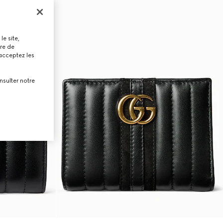
le site,
tre de
 acceptez les
nsulter notre