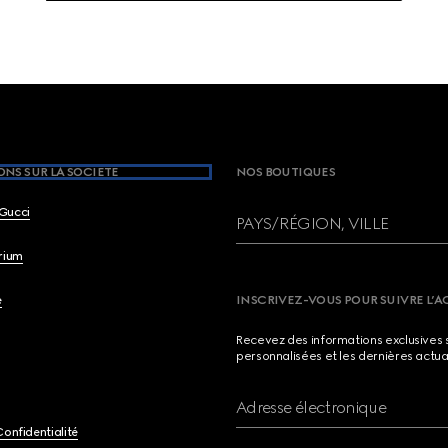
NS SUR LA SOCIETE
NOS BOUTIQUES
Gucci
PAYS/RÉGION, VILLE
brium
e
INSCRIVEZ-VOUS POUR SUIVRE L’A
Recevez des informations exclusives 
personnalisées et les dernières actua
Adresse électronique
Confidentialité