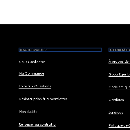
Footer
BESOIN D'AIDE ?
INFORMATIO
À propos de 
Nous Contacter
Ma Commande
Gucci Equili
Foire aux Questions
Code éthiqu
Désinscription à la Newsletter
Carrières
Plan du Site
Juridique
Renoncer au contrat ici
Politique de 