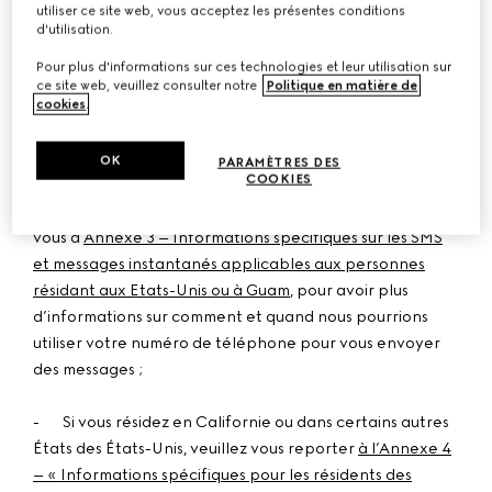
personnes résidant au Qatar, au Vietnam, en Chine, au
utiliser ce site web, vous acceptez les présentes conditions
Koweït, en Arabie Saoudite, au Mexique, au Chili, en
d'utilisation.
Corée du Sud ou en Azerbaïdjan quant à l’utilisation de
Pour plus d'informations sur ces technologies et leur utilisation sur
leurs données personnelles,
pour plus d’informations sur
ce site web, veuillez consulter notre
Politique en matière de
les raisons pour lesquelles nous pourrions être amenés à
cookies
.
traiter vos données personnelles et sur les bases
juridiques que nous pourrons utiliser ;
OK
PARAMÈTRES DES
COOKIES
- Si vous résidez aux Etats-Unis ou à Guam, reportez-
vous à
Annexe 3 – Informations spécifiques sur les SMS
et messages instantanés applicables aux personnes
résidant aux Etats-Unis ou à Guam
,
pour avoir plus
d’informations sur comment et quand nous pourrions
utiliser votre numéro de téléphone pour vous envoyer
des messages ;
- Si vous résidez en Californie ou dans certains autres
États des États-Unis, veuillez vous reporter
à l’Annexe 4
– « Informations spécifiques pour les résidents des