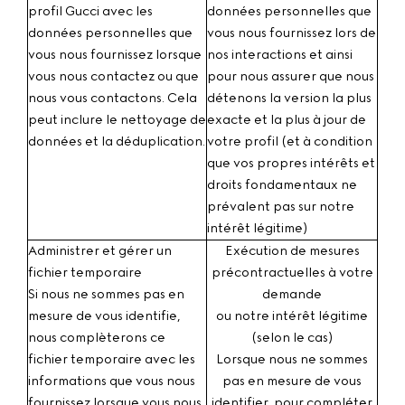
profil Gucci avec les
données personnelles que
données personnelles que
vous nous fournissez lors de
vous nous fournissez lorsque
nos interactions et ainsi
vous nous contactez ou que
pour nous assurer que nous
nous vous contactons. Cela
détenons la version la plus
peut inclure le nettoyage de
exacte et la plus à jour de
données et la déduplication.
votre profil (et à condition
que vos propres intérêts et
droits fondamentaux ne
prévalent pas sur notre
intérêt légitime)
Administrer et gérer un
Exécution de mesures
fichier temporaire
précontractuelles à votre
Si nous ne sommes pas en
demande
mesure de vous identifie,
ou notre intérêt légitime
nous complèterons ce
(selon le cas)
fichier temporaire avec les
Lorsque nous ne sommes
informations que vous nous
pas en mesure de vous
fournissez lorsque vous nous
identifier, pour compléter