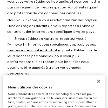
vous avez votre résidence habituelle, et nous permettra
par conséquent de mieux respecter vos attentes quant
à la protection de vos données personnelles.
Nous vous invitons, si vous résidez dans l’un des pays ou
l’une des régions suivants, à vous reporter à l’Annexe
contenant des informations spécifiques à votre pays :
- Si vous résidez en Australie, reportez-vous à
l’Annexe 1 – Informations spécifiques applicables aux
personnes résidant en Australie
quant à l’utilisation de
leurs données personnelles, pour avoir plus
d’informations sur les raisons pour lesquelles nous
pourrions être amenés à traiter vos données
personnelles ;
- Si vous résidez au Qatar, au Vietnam, en Chine, au
Nous utilisons des cookies
Koweït, en Arabie Saoudite, au Mexique, au Chili, en
Nous utilisons des cookies et des technologies similaires pour
Corée du Sud ou en Azerbaïdjan, reportez-vous à
améliorer la navigation sur le site, analyser l'utilisation qui en est
l’
Annexe 2 – Informations spécifiques applicables aux
faite, contribuer à nos efforts de marketing et vous permettre de
partager nos contenus sur vos réseaux sociaux. En continuant à