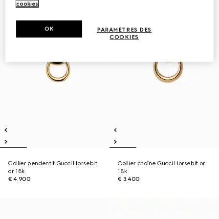
cookies
.
OK
PARAMÈTRES DES
COOKIES
Collier pendentif Gucci Horsebit
Collier chaîne Gucci Horsebit or
or 18k
18k
€ 4.900
€ 3.400