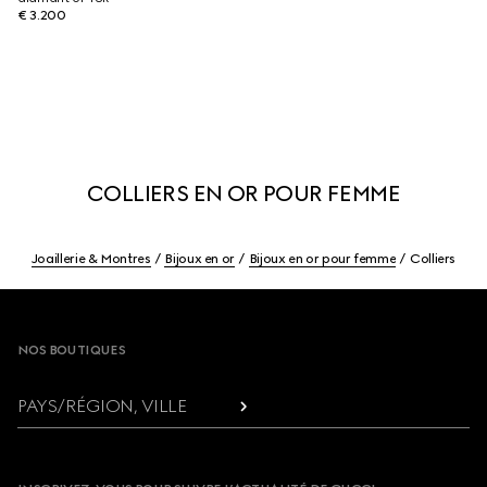
€ 3.200
COLLIERS EN OR POUR FEMME
Joaillerie & Montres
Bijoux en or
Bijoux en or pour femme
Colliers
Footer
NOS BOUTIQUES
PAYS/RÉGION, VILLE