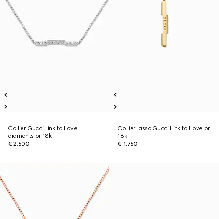
Collier Gucci Link to Love
Collier lasso Gucci Link to Love or
diamants or 18k
18k
€ 2.500
€ 1.750