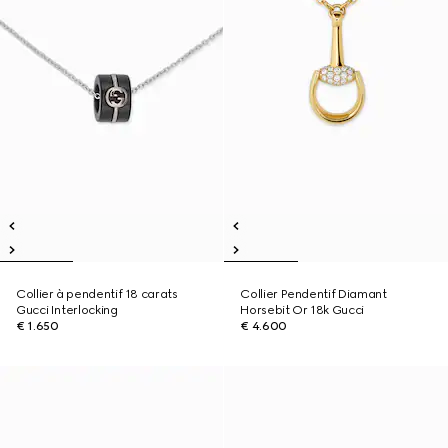
Collier à pendentif 18 carats
Collier Pendentif Diamant
Gucci Interlocking
Horsebit Or 18k Gucci
€ 1.650
€ 4.600