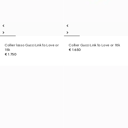
Collier lasso Gucci Link to Love or
Collier Gucci Link to Love or 18k
18k
€ 1.650
€ 1.750