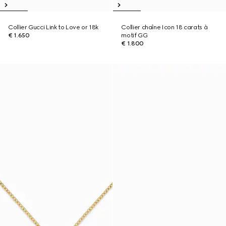
Collier Gucci Link to Love or 18k
Collier chaîne Icon 18 carats à
€ 1.650
motif GG
€ 1.800