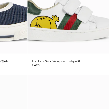
de Web
Sneakers Gucci Ace pour tout-petit
€ 420