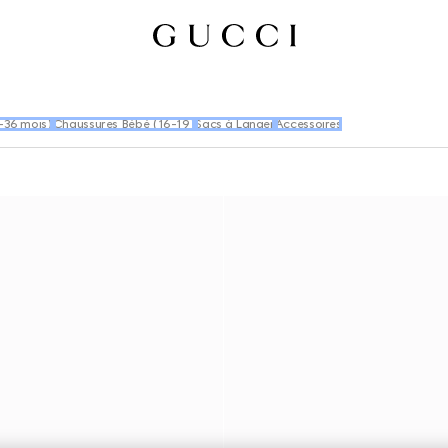
-36 mois)
Chaussures Bébé (16-19)
Sacs à Langer
Accessoires