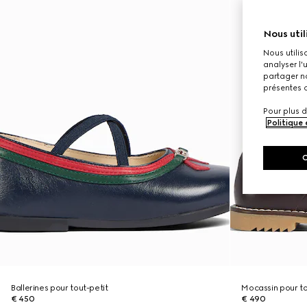
Nous util
Nous utilis
analyser l'
partager no
présentes c
Pour plus d
Politique
Ballerines pour tout-petit
Mocassin pour to
€ 450
€ 490