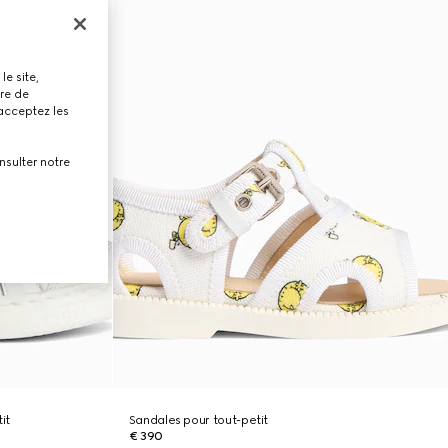
le site,
tre de
 acceptez les
nsulter notre
it
Sandales pour tout-petit
€ 390