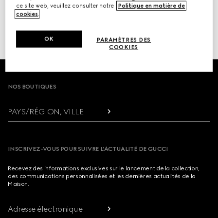
INITIER LE RETOUR
ce site web, veuillez consulter notre
Politique en matière de
cookies
.
ou cliquer ici pour accéder à votre ou
cliquer ici pour accéder à votre
historique
OK
PARAMÈTRES DES
de commandes
COOKIES
Footer
NOS BOUTIQUES
PAYS/RÉGION, VILLE
INSCRIVEZ-VOUS POUR SUIVRE L’ACTUALITÉ DE GUCCI
Recevez des informations exclusives sur le lancement de la collection,
des communications personnalisées et les dernières actualités de la
Maison.
Adresse électronique