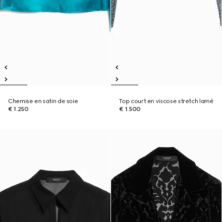
Chemise en satin de soie
Top court en viscose stretch lamé
€ 1.250
€ 1.500