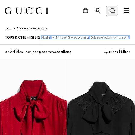
Femme
Prêt-à-Porter Femme
TOPS & CHEMISIERS
Maille
T-shirts et Sweat-shirts
Robes et Combinaisons
Pan
87 Articles
Trier par
Recommandations
Trier et filtrer