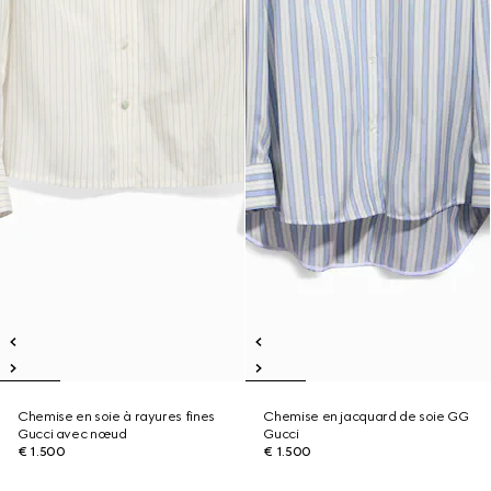
Chemise en soie à rayures fines
Chemise en jacquard de soie GG
Gucci avec nœud
Gucci
€ 1.500
€ 1.500