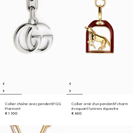
Collier chaîne avec pendentif GG
Collier orné d’un pendentif charm
Marmont
évoquant l’univers équestre
€ 1.100
€ 650