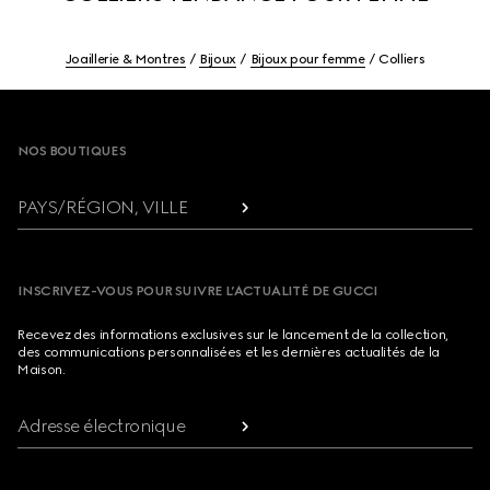
Joaillerie & Montres
Bijoux
Bijoux pour femme
Colliers
Footer
NOS BOUTIQUES
PAYS/RÉGION, VILLE
INSCRIVEZ-VOUS POUR SUIVRE L’ACTUALITÉ DE GUCCI
Recevez des informations exclusives sur le lancement de la collection,
des communications personnalisées et les dernières actualités de la
Maison.
Adresse électronique