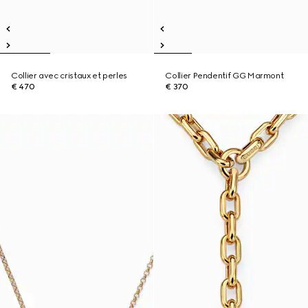
Collier avec cristaux et perles
Collier Pendentif GG Marmont
€ 470
€ 370