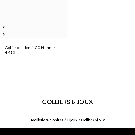
Collier pendentif GG Marmont
€ 420
COLLIERS BIJOUX
Joaillerie & Montres
Bijoux
Colliers bijoux
Footer