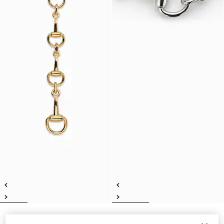
Collier lariat à motif Mors
Collier à motif Mors