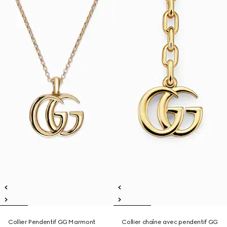
Collier Pendentif GG Marmont
Collier chaîne avec pendentif GG