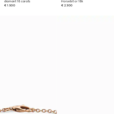
diamant 18 carats
Horsebit or 18k
€ 1.500
€ 2.300