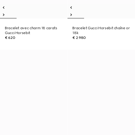
Bracelet avec charm 18 carats
Bracelet Gucci Horsebit chaîne or
Gucci Horsebit
18k
€ 620
€ 2.980