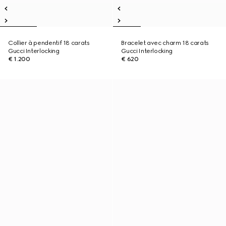
Collier à pendentif 18 carats
Bracelet avec charm 18 carats
Gucci Interlocking
Gucci Interlocking
€ 1.200
€ 620