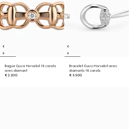
Bague Gucci Horsebit 18 carats
Bracelet Gucci Horsebit avec
avec diamant
diamants 18 carats
€ 2.200
€ 5.500