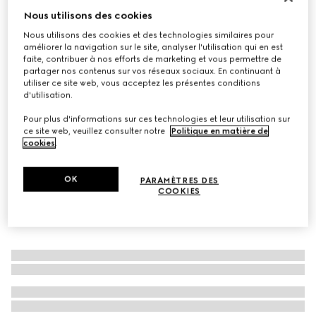
Nous utilisons des cookies
Gamelle pour animal de compagnie de grande taille à
imprimé Herbarium
Nous utilisons des cookies et des technologies similaires pour
améliorer la navigation sur le site, analyser l'utilisation qui en est
€ 520
faite, contribuer à nos efforts de marketing et vous permettre de
Déclinaisons
porcelaine vert et ivoire
partager nos contenus sur vos réseaux sociaux. En continuant à
utiliser ce site web, vous acceptez les présentes conditions
d'utilisation.
Pour plus d'informations sur ces technologies et leur utilisation sur
ce site web, veuillez consulter notre
Politique en matière de
cookies
.
OK
PARAMÈTRES DES
COOKIES