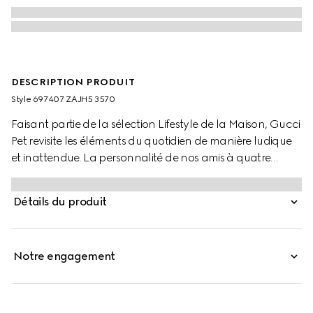
DESCRIPTION PRODUIT
Style ‎697407 ZAJH5 3570
Faisant partie de la sélection Lifestyle de la Maison, Gucci
Pet revisite les éléments du quotidien de manière ludique
et inattendue. La personnalité de nos amis à quatre
pattes transparaît sur des colliers, paniers et bien plus
encore, rehaussés du logo Gucci et de matières
Détails du produit
emblématiques. Cette gamelle pour animal de
compagnie de grande taille est en porcelaine à motif
Herbarium.
Notre engagement