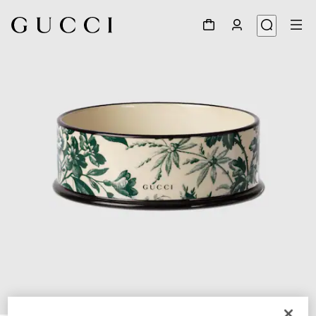
1
/
4