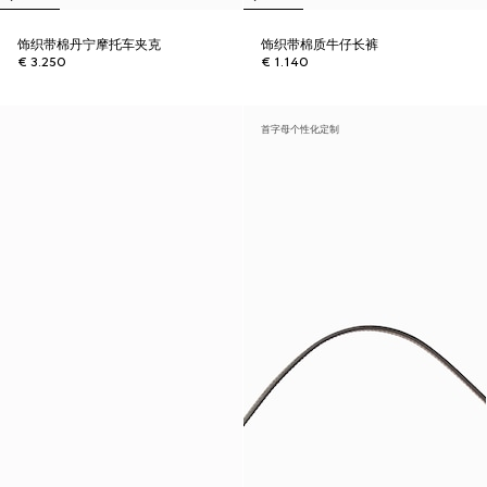
饰织带棉丹宁摩托车夹克
饰织带棉质牛仔长裤
€ 3.250
€ 1.140
首字母个性化定制