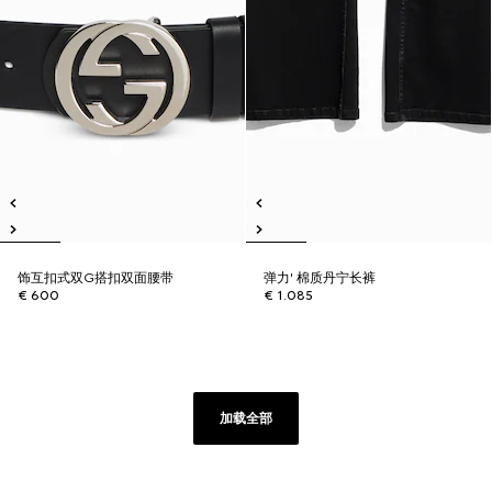
饰互扣式双G搭扣双面腰带
弹力' 棉质丹宁长裤
€ 600
€ 1.085
加载全部