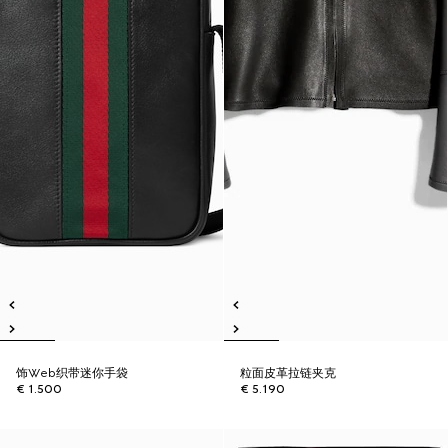
饰Web织带迷你手袋
粒面皮革拉链夹克
€ 1.500
€ 5.190