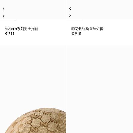
Riviera系列男士拖鞋
印花斜纹桑蚕丝短裤
€ 755
€ 915