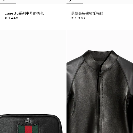
Lunetta系列中号斜挎包
男款尖头镶钉乐福鞋
€ 1.440
€ 1.070