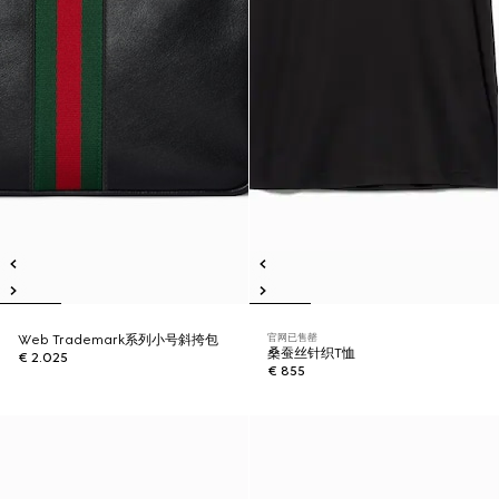
官网已售罄
Web Trademark系列小号斜挎包
桑蚕丝针织T恤
€ 2.025
€ 855