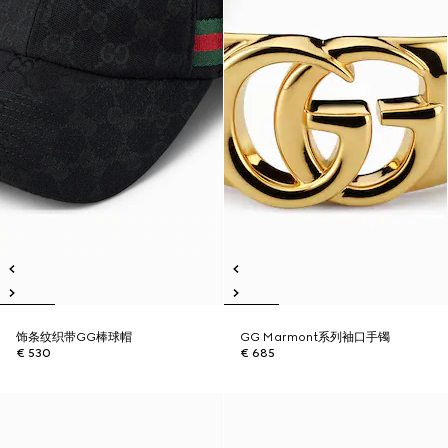
饰条纹织带GG棒球帽
GG Marmont系列袖口手镯
€ 530
€ 685