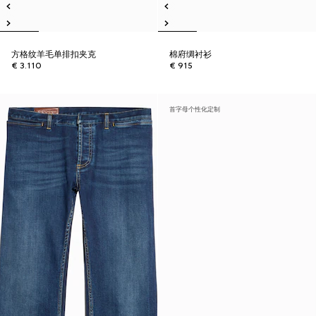
方格纹羊毛单排扣夹克
棉府绸衬衫
€ 3.110
€ 915
首字母个性化定制