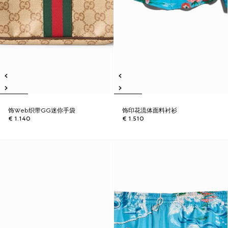
饰Web织带GG迷你手袋
饰印花流体面料衬衫
€ 1.140
€ 1.510