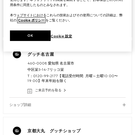
19:00】年末年始を除く
用条件に同意したものとみなされます。
ご来店予約を取る
本ウェブサイトにおけるこれらの技術およびその使用についての詳細は、弊
社の
Cookie ポリシー
をご覧ください。
ショップ詳細
OK
Cookie 設定
グッチ名古屋
460-0008 愛知県 名古屋市
中区栄3-14-7リッコ栄
T：0120-99-2177【電話受付時間: 月曜～土曜10:00〜
19:00】年末年始を除く
ご来店予約を取る
ショップ詳細
京都大丸 グッチショップ