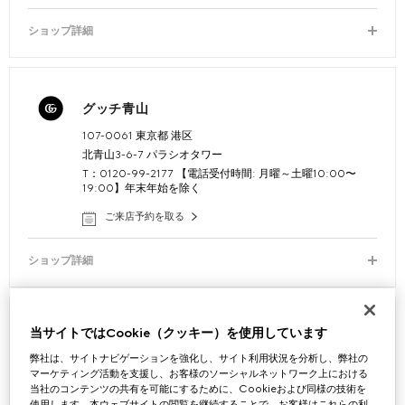
ショップ詳細
グッチ青山
107-0061 東京都 港区
北青山3-6-7 パラシオタワー
T：0120-99-2177 【電話受付時間: 月曜～土曜10:00〜
19:00】年末年始を除く
ご来店予約を取る
ショップ詳細
当サイトではCookie（クッキー）を使用しています
グッチ六本木
弊社は、サイトナビゲーションを強化し、サイト利用状況を分析し、弊社の
106-6108 東京都 港区六本木
マーケティング活動を支援し、お客様のソーシャルネットワーク上における
東京都港区六本木6-12-4 六本木けやき坂通り1F
当社のコンテンツの共有を可能にするために、Cookieおよび同様の技術を
T：0120-99-2177 【電話受付時間: 月曜～土曜10:00〜
使用します。本ウェブサイトの閲覧を継続することで、お客様はこれらの利