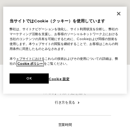
当サイトではCookie（クッキー）を使用しています
弊社は、サイトナビゲーションを強化し、サイト利用状況を分析し、弊社の
マーケティング活動を支援し、お客様のソーシャルネットワーク上における
当社のコンテンツの共有を可能にするために、Cookieおよび同様の技術を
使用します。本ウェブサイトの閲覧を継続することで、お客様はこれらの利
用条件に同意したものとみなされます。
本ウェブサイトにおけるこれらの技術およびその使用についての詳細は、弊
社の
Cookie ポリシー
をご覧ください。
このショップについて
150-0001
神宮前
東京都渋谷区,
OK
RAYARD MIYASHITA PARK North1・2F 6-20-10
Cookie 設定
T：0120-99-2177 【電話受付時間: 月曜～土曜10:00〜
19:00】年末年始を除く
行き方を見る
営業時間