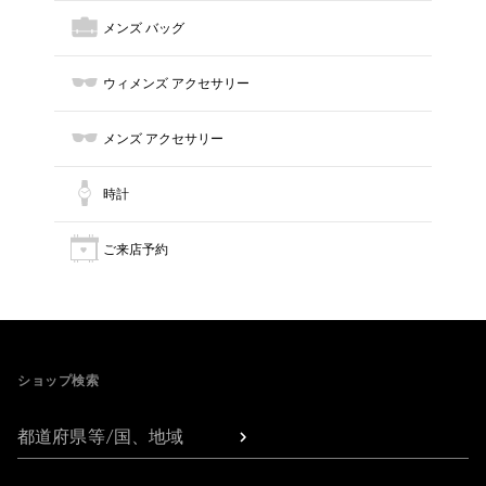
メンズ バッグ
ウィメンズ アクセサリー
メンズ アクセサリー
時計
ご来店予約
Footer
ショップ検索
都道府県等/国、地域