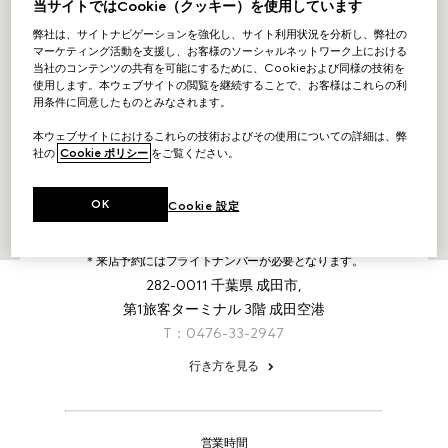
当サイトではCookie（クッキー）を使用しています
弊社は、サイトナビゲーションを強化し、サイト利用状況を分析し、弊社の
マーケティング活動を支援し、お客様のソーシャルネットワーク上における
当社のコンテンツの共有を可能にするために、Cookieおよび同様の技術を
使用します。本ウェブサイトの閲覧を継続することで、お客様はこれらの利
用条件に同意したものとみなされます。
本ウェブサイトにおけるこれらの技術およびその使用についての詳細は、弊
社の
Cookie ポリシー
をご覧ください。
OK
Cookie 設定
＊来店予約にはフライトナンバーが必要となります。
282-0011
千葉県
成田市,
第1旅客ターミナル 3階 成田空港
T：0476-33-2947
行き方を見る
営業時間