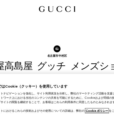
名古屋市 中村区
屋高島屋 グッチ メンズシ
ご来店予約を取る
はCookie（クッキー）を使用しています
イトナビゲーションを強化し、サイト利用状況を分析し、弊社のマーケティング活動を支援
トワーク上における当社のコンテンツの共有を可能にするために、Cookieおよび同様の
ブサイトの閲覧を継続することで、お客様はこれらの利用条件に同意したものとみなされま
イトにおけるこれらの技術およびその使用についての詳細は、弊社の
Cookie ポリシー
をご