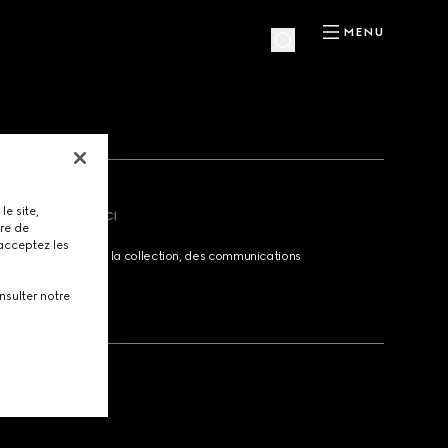
MENU
le site,
CTUALITÉ DE GUCCI
tre de
 acceptez les
sur le lancement de la collection, des communications
lités de la Maison.
nsulter notre