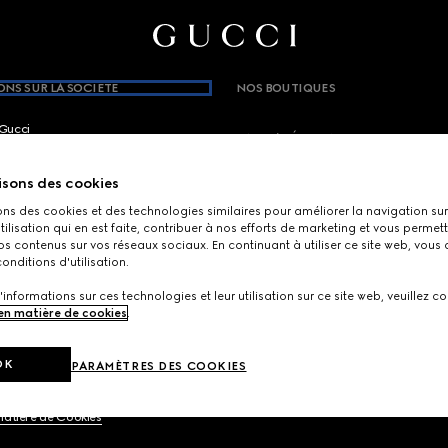
NS SUR LA SOCIETE
NOS BOUTIQUES
Gucci
PAYS/RÉGION, VILLE
brium
isons des cookies
ons des cookies et des technologies similaires pour améliorer la navigation sur 
INSCRIVEZ-VOUS POUR SUIVRE L’A
e
utilisation qui en est faite, contribuer à nos efforts de marketing et vous permet
s contenus sur vos réseaux sociaux. En continuant à utiliser ce site web, vous
Recevez des informations exclusives 
onditions d'utilisation.
personnalisées et les dernières actua
'informations sur ces technologies et leur utilisation sur ce site web, veuillez co
 en matière de cookies
.
Adresse électronique
OK
PARAMÈTRES DES COOKIES
Confidentialité
matière de Cookies