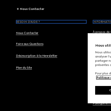
Footer
Nous Contacter
BESOIN D'AIDE ?
INFORMATIO
À propos de 
Nous Contacter
Foire aux Questions
Gucci Equili
Nous util
Nous utilis
Désinscription à la Newsletter
Code éthiqu
analyser l'
partager no
présentes c
Plan du Site
Carrières
Pour plus d
Politique
Juridique
Politique de 
Politique en 