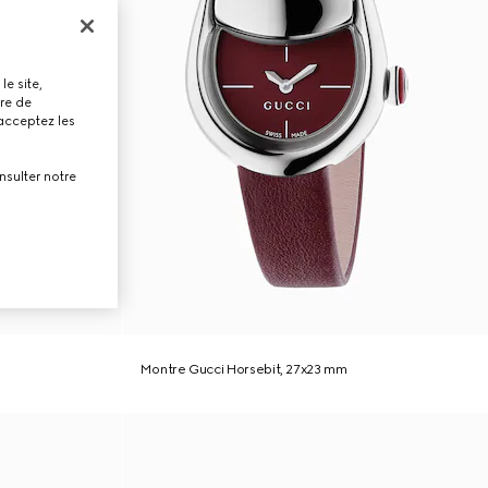
le site,
tre de
 acceptez les
nsulter notre
Montre Gucci Horsebit, 27x23 mm