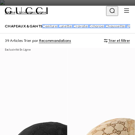
Homme
Accessoires Homme
CHAPEAUX & GANTS
Ceintures
Lunettes
Cravates
Écharpes
Chaussettes
Porte
39 Articles
Trier par
Recommandations
Trier et filtrer
Exclusivité En Ligne