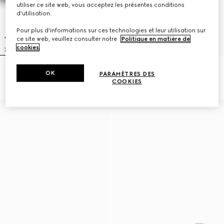
utiliser ce site web, vous acceptez les présentes conditions
d'utilisation.
Pour plus d'informations sur ces technologies et leur utilisation sur
ce site web, veuillez consulter notre
Politique en matière de
cookies
.
Casquette en coton avec bande
Casquette en coton avec bande
OK
PARAMÈTRES DES
Web
Web
COOKIES