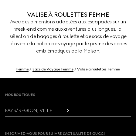
VALISE À ROULETTES FEMME
Avec des dimensions adaptées aux escapades sur un
week-end comme aux aventures plus longues, la
sélection de bagages à roulette et de sacs de voyage
réinvente la notion de voyage par le prisme des codes
emblématiques de la Maison.
Femme
Sacs de Voyage Femme
Valise à roulettes Femme
Footer
NOS BOUTIQUES
PAYS/RÉGION, VILLE
INSCRIVEZ-VOUS POUR SUIVRE L’ACTUALITÉ DE GUCCI