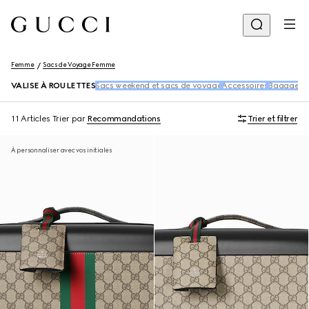
Femme
Sacs de Voyage Femme
VALISE À ROULETTES
Sacs weekend et sacs de voyage
Accessoires
Bagages r
11 Articles
Trier par
Recommandations
Trier et filtrer
À personnaliser avec vos initiales