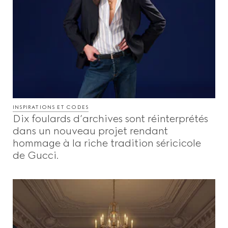
INSPIRATIONS ET CODES
Dix foulards d’archives sont réinterprétés
dans un nouveau projet rendant
hommage à la riche tradition séricicole
de Gucci.