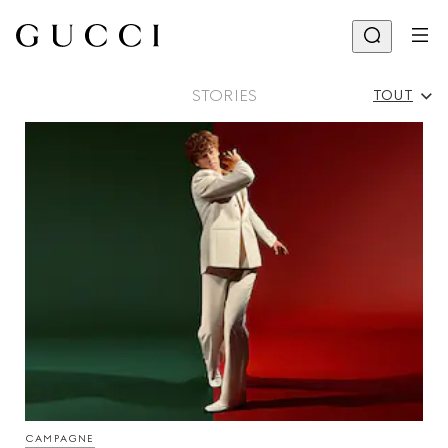
STORIES
TOUT
Tout
Campagne
Célébrités Et Événements
Défilé
CAMPAGNE