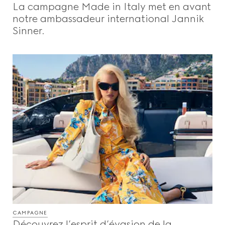
La campagne Made in Italy met en avant
Beauty
notre ambassadeur international Jannik
Sinner.
Vidéos
Inspirations Et Codes
Gucci Equilibrium
Making Of
FERMER
CAMPAGNE
Découvrez l’esprit d’évasion de la