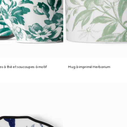
es à thé et soucoupes à motif
Mug à imprimé Herbarium