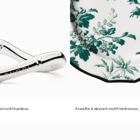
s à motif bambou
Assiette à dessert motif Herbarium, 