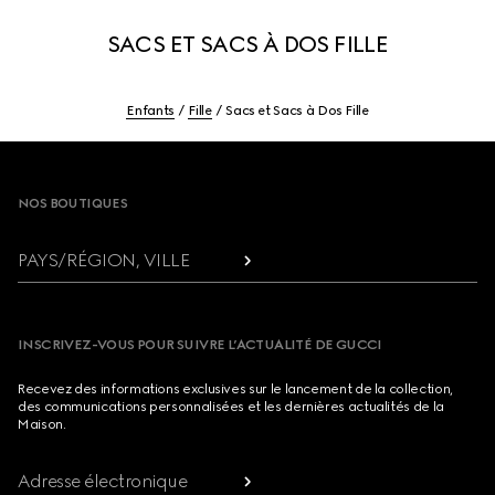
SACS ET SACS À DOS FILLE
Enfants
Fille
Sacs et Sacs à Dos Fille
Footer
NOS BOUTIQUES
PAYS/RÉGION, VILLE
INSCRIVEZ-VOUS POUR SUIVRE L’ACTUALITÉ DE GUCCI
Recevez des informations exclusives sur le lancement de la collection,
des communications personnalisées et les dernières actualités de la
Maison.
Adresse électronique