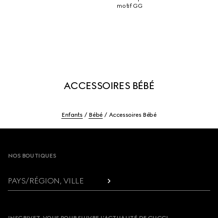
motif GG
ACCESSOIRES BÉBÉ
Enfants
Bébé
Accessoires Bébé
Footer
NOS BOUTIQUES
PAYS/RÉGION, VILLE