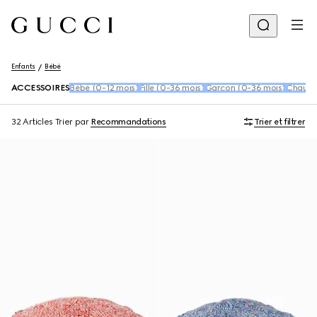
Enfants
Bébé
ACCESSOIRES
Bébé (0-12 mois)
Fille (0-36 mois)
Garçon (0-36 mois)
Chaussu
32 Articles
Trier par
Recommandations
Trier et filtrer