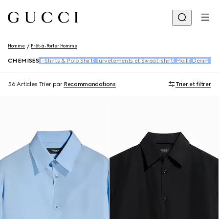
Homme
Prêt-à-Porter Homme
CHEMISES
T-Shirts & Polo Shirts
Survêtements et Sweat-shirts
Maille
Denim
Pan
56 Articles
Trier par
Recommandations
Trier et filtrer