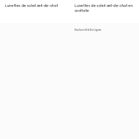
Lunettes de soleil œil-de-chat
Lunettes de soleil œil-de-chat en
acétate
Exclusivité En Ligne