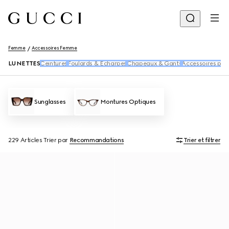
Femme
Accessoires Femme
LUNETTES
Ceintures
Foulards & Écharpes
Chapeaux & Gants
Accessoires pou
Sunglasses
Montures Optiques
229 Articles
Trier par
Recommandations
Trier et filtrer