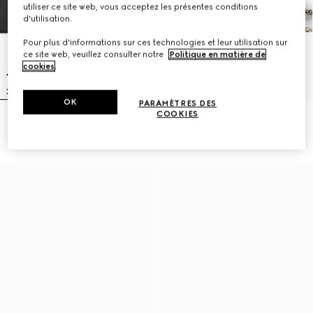
utiliser ce site web, vous acceptez les présentes conditions
d'utilisation.
Pour plus d'informations sur ces technologies et leur utilisation sur
ce site web, veuillez consulter notre
Politique en matière de
cookies
.
OK
PARAMÈTRES DES
COOKIES
Sac à épaule Jetset GG Marmont
Sac à épaule Jetset GG Marmont
moyen format
petit format