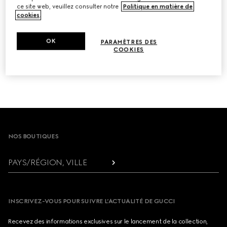
ADRESSE ÉLECTRONIQUE
ce site web, veuillez consulter notre
Politique en matière de
cookies
.
OK
PARAMÈTRES DES
COOKIES
SE DÉSINSCRIRE
Footer
NOS BOUTIQUES
PAYS/RÉGION, VILLE
INSCRIVEZ-VOUS POUR SUIVRE L’ACTUALITÉ DE GUCCI
Recevez des informations exclusives sur le lancement de la collection,