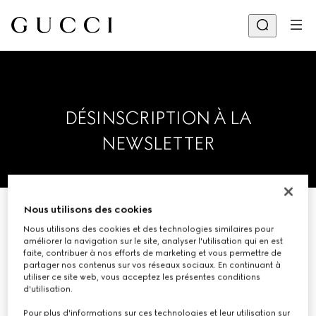
DÉSINSCRIPTION À LA
NEWSLETTER
Nous utilisons des cookies
Veuillez saisir votre adresse
Nous utilisons des cookies et des technologies similaires pour
améliorer la navigation sur le site, analyser l'utilisation qui en est
électronique ci-dessous afin que
faite, contribuer à nos efforts de marketing et vous permettre de
nous vous retirions de la liste de
partager nos contenus sur vos réseaux sociaux. En continuant à
utiliser ce site web, vous acceptez les présentes conditions
diffusion.
d'utilisation.
Pour plus d'informations sur ces technologies et leur utilisation sur