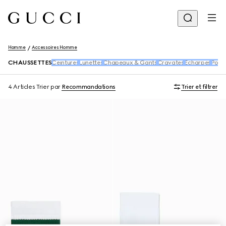
Homme
Accessoires Homme
CHAUSSETTES
Ceintures
Lunettes
Chapeaux & Gants
Cravates
Écharpes
Porte
4 Articles
Trier par
Recommandations
Trier et filtrer