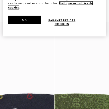
ce site web, veuillez consulter notre
Politique en matière de
Imperméable pour animal en
Manteau réversible en velours
cookies
.
nylon GG
côtelé pour animal de
compagnie
OK
PARAMÈTRES DES
COOKIES