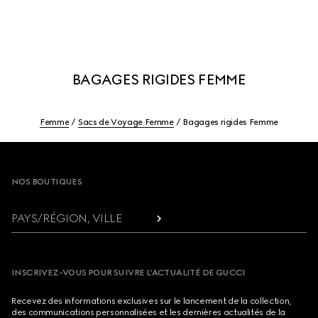
BAGAGES RIGIDES FEMME
Femme
Sacs de Voyage Femme
Bagages rigides Femme
Footer
NOS BOUTIQUES
PAYS/RÉGION, VILLE
INSCRIVEZ-VOUS POUR SUIVRE L’ACTUALITÉ DE GUCCI
Recevez des informations exclusives sur le lancement de la collection,
des communications personnalisées et les dernières actualités de la