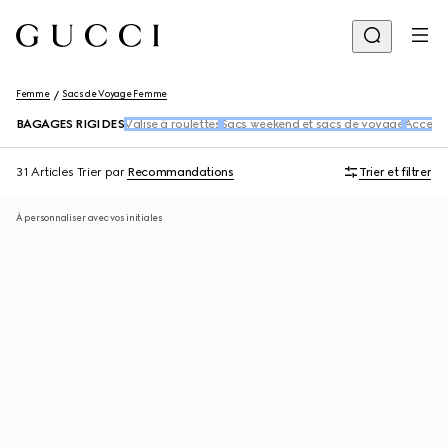
Femme
Sacs de Voyage Femme
BAGAGES RIGIDES
Valise à roulettes
Sacs weekend et sacs de voyage
Accesso
31 Articles
Trier par
Recommandations
Trier et filtrer
À personnaliser avec vos initiales