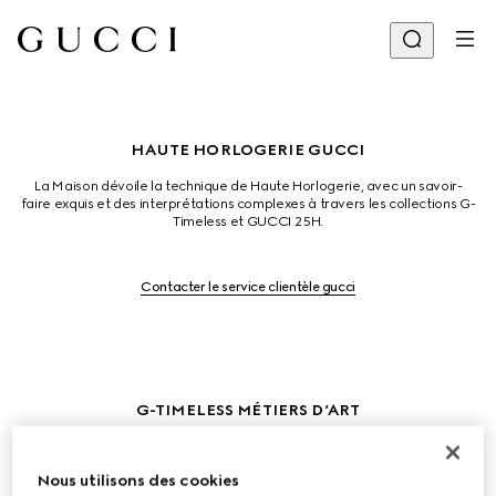
HAUTE HORLOGERIE GUCCI
La Maison dévoile la technique de Haute Horlogerie, avec un savoir-
faire exquis et des interprétations complexes à travers les collections G-
Timeless et GUCCI 25H.
Contacter le service clientèle gucci
G-TIMELESS MÉTIERS D’ART
L'imprimé Flora, créé à l'origine par Vittorio Accornero en 1966, est 
réinventé grâce à la micro-peinture, la gravure à la main et les pierres. 
Nous utilisons des cookies
Le cadran en or blanc est incrusté de manière complexe d'onyx et 