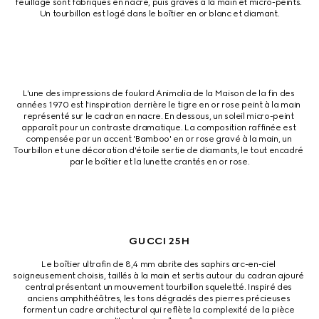
feuillage sont fabriqués en nacre, puis gravés à la main et micro-peints. 
Un tourbillon est logé dans le boîtier en or blanc et diamant.
L'une des impressions de foulard Animalia de la Maison de la fin des 
années 1970 est l'inspiration derrière le tigre en or rose peint à la main 
représenté sur le cadran en nacre. En dessous, un soleil micro-peint 
apparaît pour un contraste dramatique. La composition raffinée est 
compensée par un accent 'Bamboo' en or rose gravé à la main, un 
Tourbillon et une décoration d'étoile sertie de diamants, le tout encadré 
par le boîtier et la lunette crantés en or rose.
GUCCI 25H
Le boîtier ultrafin de 8,4 mm abrite des saphirs arc-en-ciel 
soigneusement choisis, taillés à la main et sertis autour du cadran ajouré 
central présentant un mouvement tourbillon squeletté. Inspiré des 
anciens amphithéâtres, les tons dégradés des pierres précieuses 
forment un cadre architectural qui reflète la complexité de la pièce 