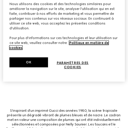
décoré de pierres précieuses, notamment d'opale rose, de jaspe rouge 
Nous utilisons des cookies et des technologies similaires pour
sang et de nacre. Le boîtier met en valeur des créatures miniatures 
améliorer la navigation sur le site, analyser l'utilisation qui en est
fabriquées en or blanc et finies avec une gravure et une micro-peinture. 
faite, contribuer à nos efforts de marketing et vous permettre de
Le boîtier et le tourbillon sont tous deux sertis de diamants pour une 
partager nos contenus sur vos réseaux sociaux. En continuant à
touche étincelante.
utiliser ce site web, vous acceptez les présentes conditions
d'utilisation.
Pour plus d'informations sur ces technologies et leur utilisation sur
ce site web, veuillez consulter notre
Politique en matière de
cookies
.
Inspiré d'un foulard en soie des archives des années 1980, un motif de 
grue prend vie grâce à l'exquise artisanat des plumes de la renommée 
artiste Nelly Saunier. Chaque plume est choisie individuellement pour sa 
OK
PARAMÈTRES DES
teinte, sa texture et sa qualité réfléchissante. La composition est 
COOKIES
complétée par des diamantes, de la nacre et des fleurs gravées 
individuellement. Également fabriquée en nacre, chaque fleur est micro-
peinte à la main. Un Tourbillon alimente la pièce.
S'inspirant d'un imprimé Gucci des années 1980, la scène tropicale 
présente un dégradé vibrant de plumes bleues et de nacre. Le cadran 
met en valeur une composition de plumes qui ont été individuellement 
sélectionnées et composées par Nelly Saunier. Les toucans et le 