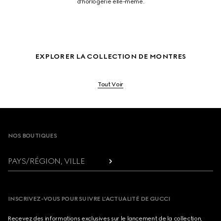
d'horlogerie elle-même.
EXPLORER LA COLLECTION DE MONTRES
Tout Voir
Footer
NOS BOUTIQUES
PAYS/RÉGION, VILLE
INSCRIVEZ-VOUS POUR SUIVRE L’ACTUALITÉ DE GUCCI
Recevez des informations exclusives sur le lancement de la collection,